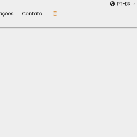
PT-BR
ações
Contato