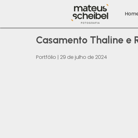
Hom
Casamento Thaline e 
Portfólio
|
29 de julho de 2024